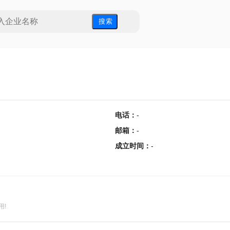
搜 索
电话
：
-
邮箱
：
-
成立时间
：
-
用!