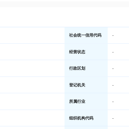
社会统一信用代码
-
经营状态
-
行政区划
-
登记机关
-
所属行业
-
组织机构代码
-