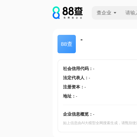
查企业
查企业
-
88查
查招投标
查产地
社会信用代码
：
-
法定代表人
：
-
注册资本
：
-
地址
：
-
企业信息概览：
-
如上信息由AI大模型全网搜索生成，请甄别使