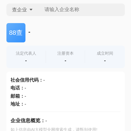
查企业
查企业
-
88查
查招投标
法定代表人
注册资本
成立时间
-
-
-
查产地
社会信用代码
：
-
电话
：
-
邮箱
：
-
地址
：
-
企业信息概览：
-
如上信息由AI大模型全网搜索生成，请甄别使用!