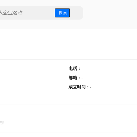
搜 索
电话
：
-
邮箱
：
-
成立时间
：
-
用!