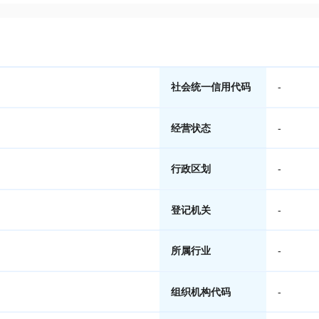
社会统一信用代码
-
经营状态
-
行政区划
-
登记机关
-
所属行业
-
组织机构代码
-