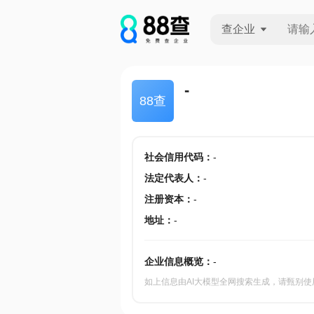
查企业
查企业
-
88查
查招投标
查产地
社会信用代码
：
-
法定代表人
：
-
注册资本
：
-
地址
：
-
企业信息概览：
-
如上信息由AI大模型全网搜索生成，请甄别使