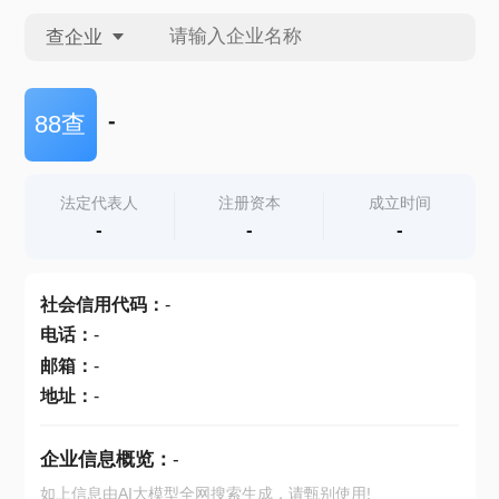
查企业
查企业
-
88查
查招投标
法定代表人
注册资本
成立时间
-
-
-
查产地
社会信用代码
：
-
电话
：
-
邮箱
：
-
地址
：
-
企业信息概览：
-
如上信息由AI大模型全网搜索生成，请甄别使用!