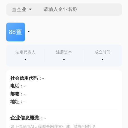
查企业
查企业
-
88查
查招投标
法定代表人
注册资本
成立时间
-
-
-
查产地
社会信用代码
：
-
电话
：
-
邮箱
：
-
地址
：
-
企业信息概览：
-
如上信息由AI大模型全网搜索生成，请甄别使用!