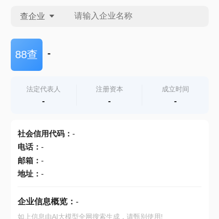
查企业
查企业
-
88查
查招投标
法定代表人
注册资本
成立时间
-
-
-
查产地
社会信用代码
：
-
电话
：
-
邮箱
：
-
地址
：
-
企业信息概览：
-
如上信息由AI大模型全网搜索生成，请甄别使用!