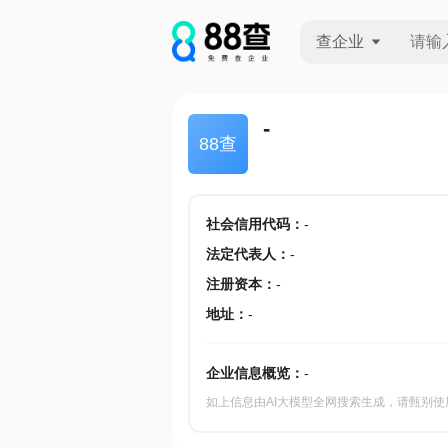
查企业
查企业
-
88查
查招投标
查产地
社会信用代码
：
-
法定代表人
：
-
注册资本
：
-
地址
：
-
企业信息概览：
-
如上信息由AI大模型全网搜索生成，请甄别使