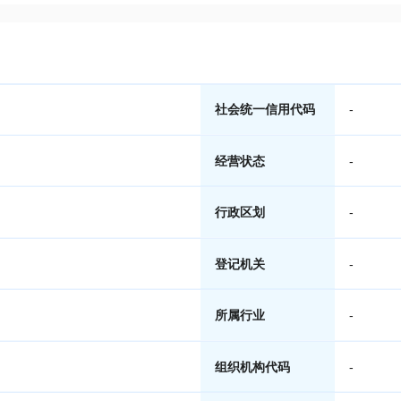
社会统一信用代码
-
经营状态
-
行政区划
-
登记机关
-
所属行业
-
组织机构代码
-