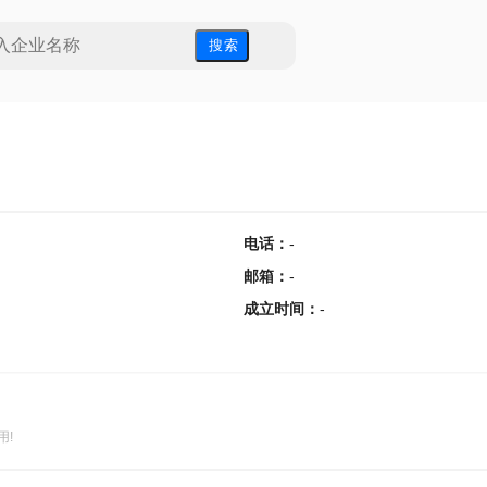
搜 索
电话
：
-
邮箱
：
-
成立时间
：
-
用!