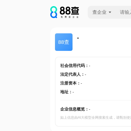
查企业
查企业
-
88查
查招投标
查产地
社会信用代码
：
-
法定代表人
：
-
注册资本
：
-
地址
：
-
企业信息概览：
-
如上信息由AI大模型全网搜索生成，请甄别使