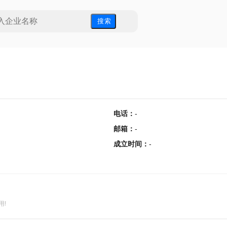
搜 索
电话
：
-
邮箱
：
-
成立时间
：
-
用!