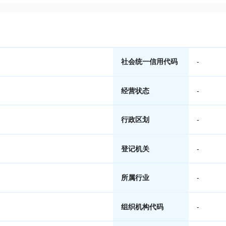
社会统一信用代码
-
经营状态
-
行政区划
-
登记机关
-
所属行业
-
组织机构代码
-