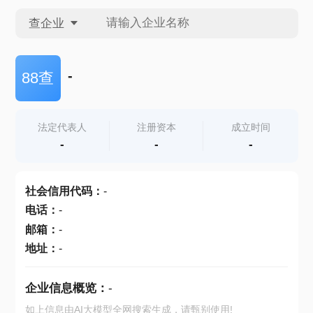
查企业
查企业
-
88查
查招投标
法定代表人
注册资本
成立时间
-
-
-
查产地
社会信用代码
：
-
电话
：
-
邮箱
：
-
地址
：
-
企业信息概览：
-
如上信息由AI大模型全网搜索生成，请甄别使用!