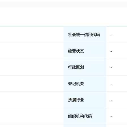
社会统一信用代码
-
经营状态
-
行政区划
-
登记机关
-
所属行业
-
组织机构代码
-