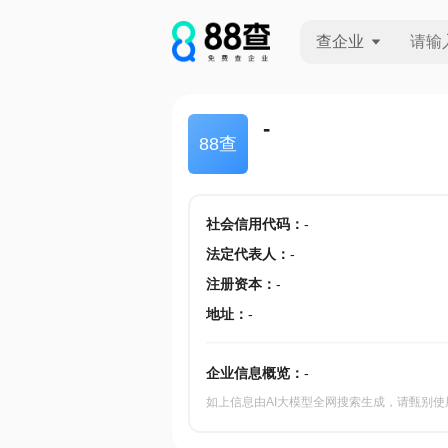
查企业
查企业
-
88查
查招投标
查产地
社会信用代码
：
-
法定代表人
：
-
注册资本
：
-
地址
：
-
企业信息概览：
-
如上信息由AI大模型全网搜索生成，请甄别使