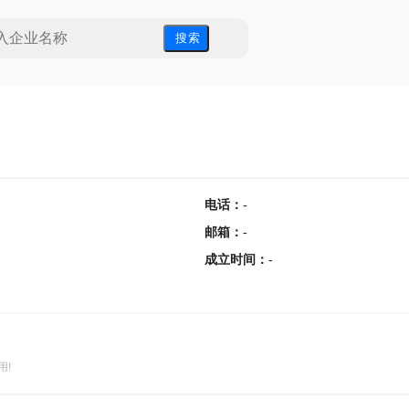
搜 索
电话
：
-
邮箱
：
-
成立时间
：
-
用!