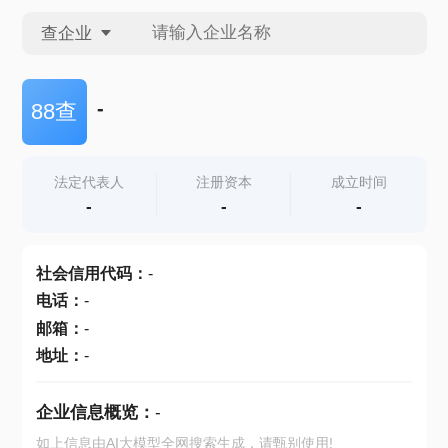
查企业
查企业
-
88查
查招投标
法定代表人
注册资本
成立时间
-
-
-
查产地
社会信用代码
：
-
电话
：
-
邮箱
：
-
地址
：
-
企业信息概览：
-
如上信息由AI大模型全网搜索生成，请甄别使用!