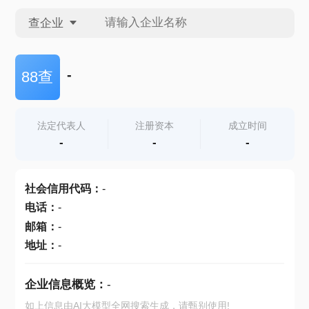
查企业
查企业
-
88查
查招投标
法定代表人
注册资本
成立时间
-
-
-
查产地
社会信用代码
：
-
电话
：
-
邮箱
：
-
地址
：
-
企业信息概览：
-
如上信息由AI大模型全网搜索生成，请甄别使用!