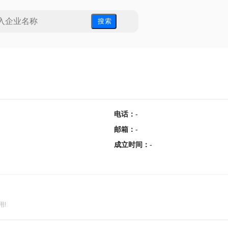
搜 索
电话
：
-
邮箱
：
-
成立时间
：
-
用!