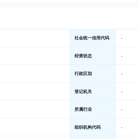
社会统一信用代码
-
经营状态
-
行政区划
-
登记机关
-
所属行业
-
组织机构代码
-