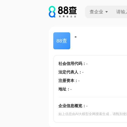
查企业
查企业
-
88查
查招投标
查产地
社会信用代码
：
-
法定代表人
：
-
注册资本
：
-
地址
：
-
企业信息概览：
-
如上信息由AI大模型全网搜索生成，请甄别使