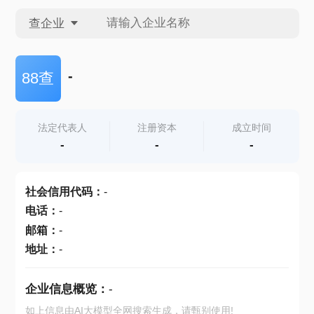
查企业
查企业
-
88查
查招投标
法定代表人
注册资本
成立时间
-
-
-
查产地
社会信用代码
：
-
电话
：
-
邮箱
：
-
地址
：
-
企业信息概览：
-
如上信息由AI大模型全网搜索生成，请甄别使用!