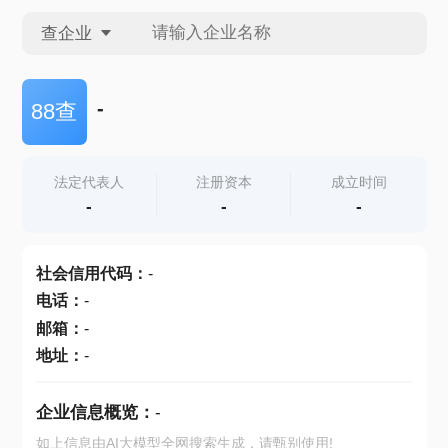
查企业
查企业
-
88查
查招投标
法定代表人
注册资本
成立时间
-
-
-
查产地
社会信用代码
：
-
电话
：
-
邮箱
：
-
地址
：
-
企业信息概览：
-
如上信息由AI大模型全网搜索生成，请甄别使用!