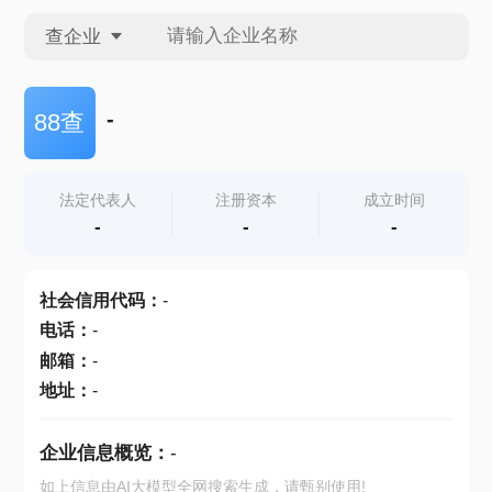
查企业
查企业
-
88查
查招投标
法定代表人
注册资本
成立时间
-
-
-
查产地
社会信用代码
：
-
电话
：
-
邮箱
：
-
地址
：
-
企业信息概览：
-
如上信息由AI大模型全网搜索生成，请甄别使用!