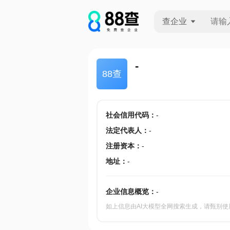
查企业
查企业
-
88查
查招投标
查产地
社会信用代码
：
-
法定代表人
：
-
注册资本
：
-
地址
：
-
企业信息概览：
-
如上信息由AI大模型全网搜索生成，请甄别使