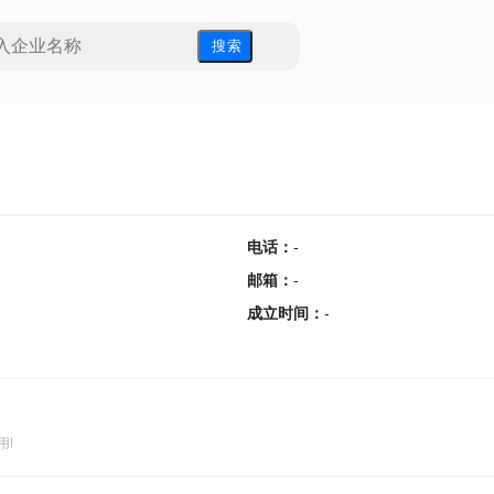
搜 索
电话
：
-
邮箱
：
-
成立时间
：
-
用!