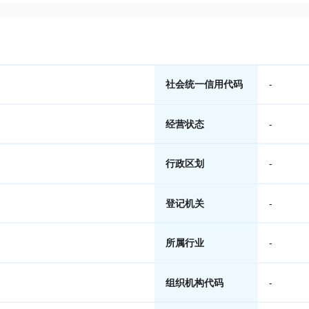
社会统一信用代码
-
经营状态
-
行政区划
-
登记机关
-
所属行业
-
组织机构代码
-