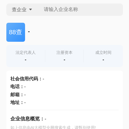
查企业
查企业
-
88查
查招投标
法定代表人
注册资本
成立时间
-
-
-
查产地
社会信用代码
：
-
电话
：
-
邮箱
：
-
地址
：
-
企业信息概览：
-
如上信息由AI大模型全网搜索生成，请甄别使用!