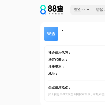
查企业
查企业
-
88查
查招投标
查产地
社会信用代码
：
-
法定代表人
：
-
注册资本
：
-
地址
：
-
企业信息概览：
-
如上信息由AI大模型全网搜索生成，请甄别使