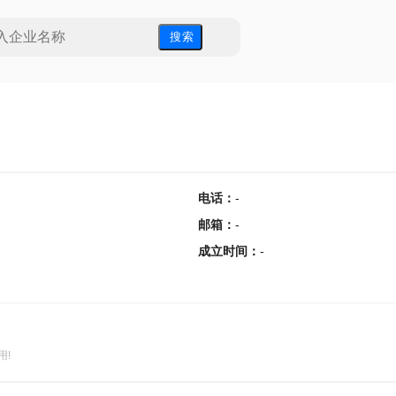
搜 索
电话
：
-
邮箱
：
-
成立时间
：
-
用!