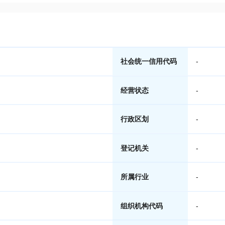
社会统一信用代码
-
经营状态
-
行政区划
-
登记机关
-
所属行业
-
组织机构代码
-