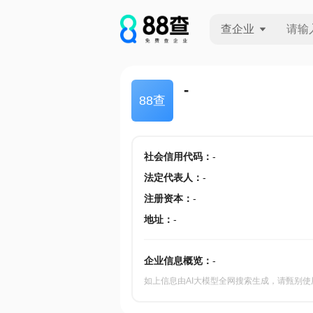
查企业
查企业
-
88查
查招投标
查产地
社会信用代码
：
-
法定代表人
：
-
注册资本
：
-
地址
：
-
企业信息概览：
-
如上信息由AI大模型全网搜索生成，请甄别使