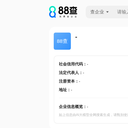
查企业
查企业
-
88查
查招投标
查产地
社会信用代码
：
-
法定代表人
：
-
注册资本
：
-
地址
：
-
企业信息概览：
-
如上信息由AI大模型全网搜索生成，请甄别使