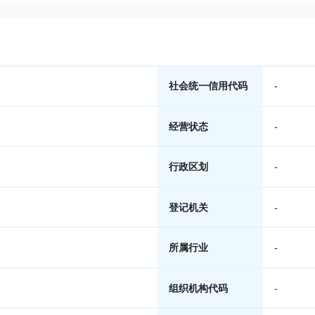
社会统一信用代码
-
经营状态
-
行政区划
-
登记机关
-
所属行业
-
组织机构代码
-