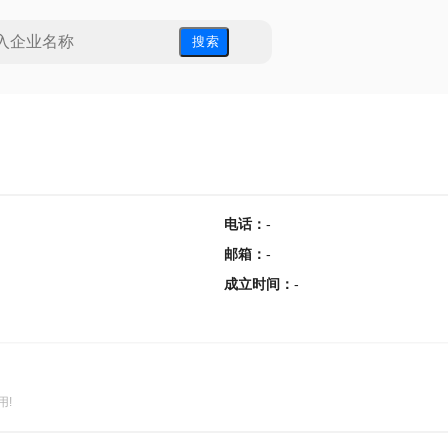
搜 索
电话
：
-
邮箱
：
-
成立时间
：
-
用!