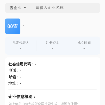
查企业
查企业
-
88查
查招投标
法定代表人
注册资本
成立时间
-
-
-
查产地
社会信用代码
：
-
电话
：
-
邮箱
：
-
地址
：
-
企业信息概览：
-
如上信息由AI大模型全网搜索生成，请甄别使用!