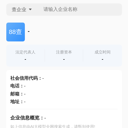
查企业
查企业
-
88查
查招投标
法定代表人
注册资本
成立时间
-
-
-
查产地
社会信用代码
：
-
电话
：
-
邮箱
：
-
地址
：
-
企业信息概览：
-
如上信息由AI大模型全网搜索生成，请甄别使用!