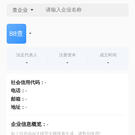
查企业
查企业
-
88查
查招投标
法定代表人
注册资本
成立时间
-
-
-
查产地
社会信用代码
：
-
电话
：
-
邮箱
：
-
地址
：
-
企业信息概览：
-
如上信息由AI大模型全网搜索生成，请甄别使用!