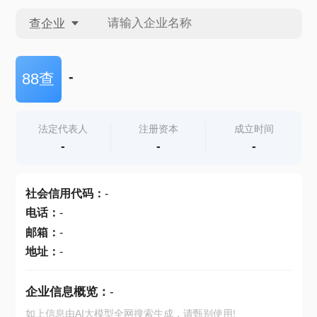
查企业
查企业
-
88查
查招投标
法定代表人
注册资本
成立时间
-
-
-
查产地
社会信用代码
：
-
电话
：
-
邮箱
：
-
地址
：
-
企业信息概览：
-
如上信息由AI大模型全网搜索生成，请甄别使用!