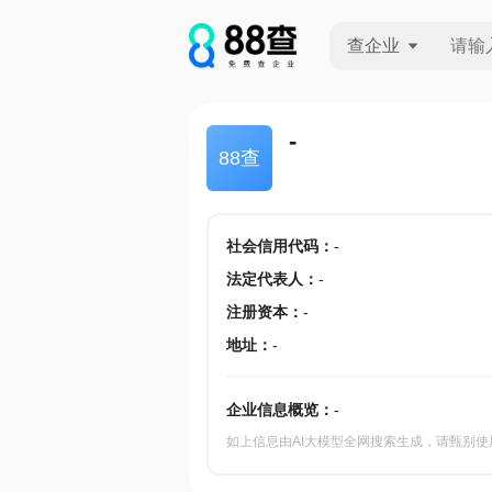
查企业
查企业
-
88查
查招投标
查产地
社会信用代码
：
-
法定代表人
：
-
注册资本
：
-
地址
：
-
企业信息概览：
-
如上信息由AI大模型全网搜索生成，请甄别使