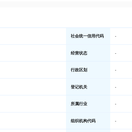
社会统一信用代码
-
经营状态
-
行政区划
-
登记机关
-
所属行业
-
组织机构代码
-