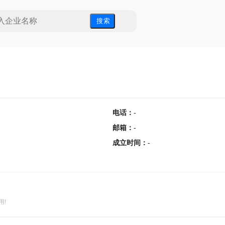
搜 索
电话
：
-
邮箱
：
-
成立时间
：
-
用!