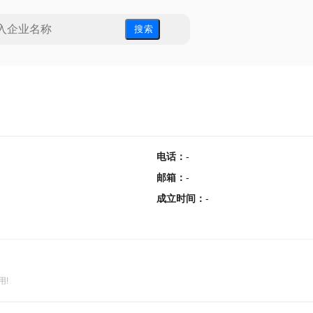
搜 索
电话
：
-
邮箱
：
-
成立时间
：
-
用!