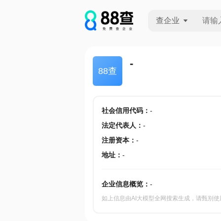
查企业
查企业
-
88查
查招投标
查产地
社会信用代码
：
-
法定代表人
：
-
注册资本
：
-
地址
：
-
企业信息概览：
-
如上信息由AI大模型全网搜索生成，请甄别使