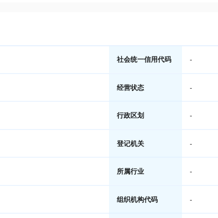
社会统一信用代码
-
经营状态
-
行政区划
-
登记机关
-
所属行业
-
组织机构代码
-