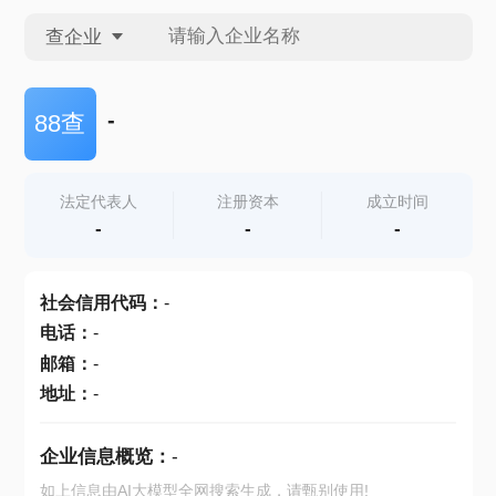
查企业
查企业
-
88查
查招投标
法定代表人
注册资本
成立时间
-
-
-
查产地
社会信用代码
：
-
电话
：
-
邮箱
：
-
地址
：
-
企业信息概览：
-
如上信息由AI大模型全网搜索生成，请甄别使用!