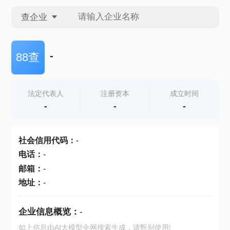
查企业
查企业
-
88查
查招投标
法定代表人
注册资本
成立时间
-
-
-
查产地
社会信用代码
：
-
电话
：
-
邮箱
：
-
地址
：
-
企业信息概览：
-
如上信息由AI大模型全网搜索生成，请甄别使用!