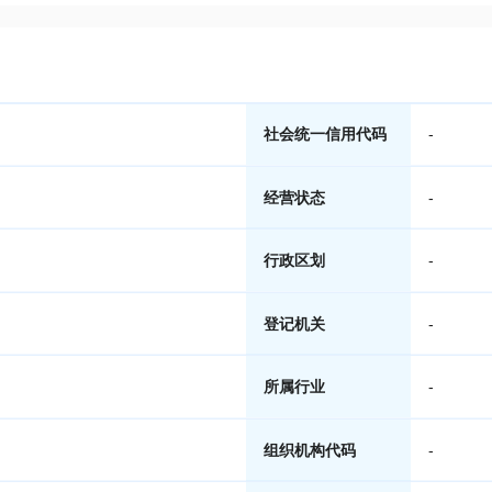
社会统一信用代码
-
经营状态
-
行政区划
-
登记机关
-
所属行业
-
组织机构代码
-