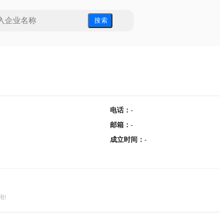
搜 索
电话
：
-
邮箱
：
-
成立时间
：
-
用!