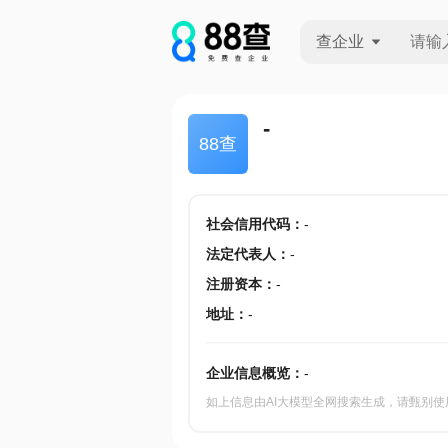
查企业
查企业
-
88查
查招投标
查产地
社会信用代码
：
-
法定代表人
：
-
注册资本
：
-
地址
：
-
企业信息概览：
-
如上信息由AI大模型全网搜索生成，请甄别使