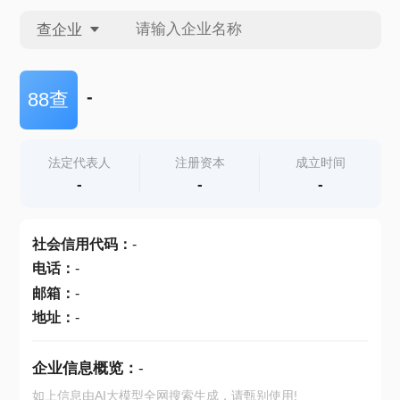
查企业
查企业
-
88查
查招投标
法定代表人
注册资本
成立时间
-
-
-
查产地
社会信用代码
：
-
电话
：
-
邮箱
：
-
地址
：
-
企业信息概览：
-
如上信息由AI大模型全网搜索生成，请甄别使用!