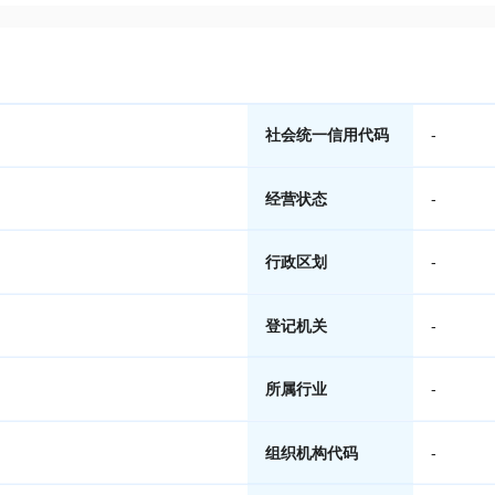
社会统一信用代码
-
经营状态
-
行政区划
-
登记机关
-
所属行业
-
组织机构代码
-