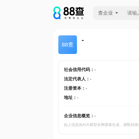
查企业
查企业
-
88查
查招投标
查产地
社会信用代码
：
-
法定代表人
：
-
注册资本
：
-
地址
：
-
企业信息概览：
-
如上信息由AI大模型全网搜索生成，请甄别使