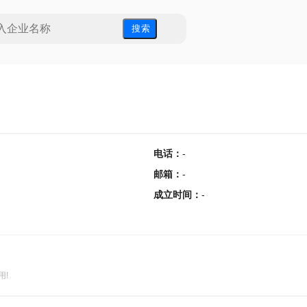
搜 索
电话
：
-
邮箱
：
-
成立时间
：
-
用!