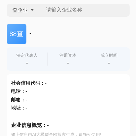
查企业
查企业
-
88查
查招投标
法定代表人
注册资本
成立时间
-
-
-
查产地
社会信用代码
：
-
电话
：
-
邮箱
：
-
地址
：
-
企业信息概览：
-
如上信息由AI大模型全网搜索生成，请甄别使用!