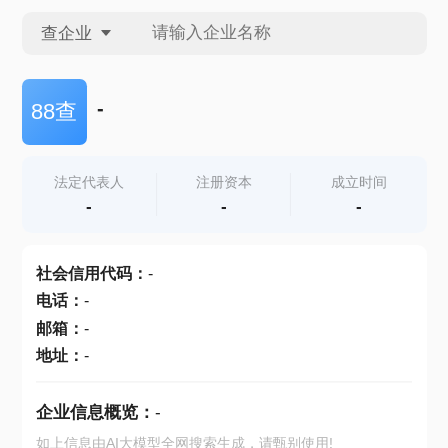
查企业
查企业
-
88查
查招投标
法定代表人
注册资本
成立时间
-
-
-
查产地
社会信用代码
：
-
电话
：
-
邮箱
：
-
地址
：
-
企业信息概览：
-
如上信息由AI大模型全网搜索生成，请甄别使用!