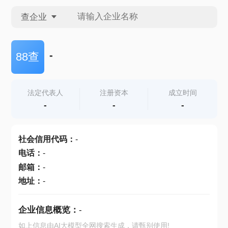
查企业
查企业
-
88查
查招投标
法定代表人
注册资本
成立时间
-
-
-
查产地
社会信用代码
：
-
电话
：
-
邮箱
：
-
地址
：
-
企业信息概览：
-
如上信息由AI大模型全网搜索生成，请甄别使用!