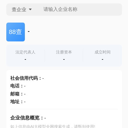
查企业
查企业
-
88查
查招投标
法定代表人
注册资本
成立时间
-
-
-
查产地
社会信用代码
：
-
电话
：
-
邮箱
：
-
地址
：
-
企业信息概览：
-
如上信息由AI大模型全网搜索生成，请甄别使用!