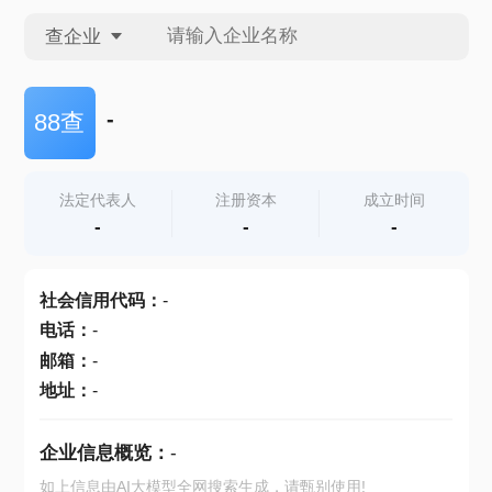
查企业
查企业
-
88查
查招投标
法定代表人
注册资本
成立时间
-
-
-
查产地
社会信用代码
：
-
电话
：
-
邮箱
：
-
地址
：
-
企业信息概览：
-
如上信息由AI大模型全网搜索生成，请甄别使用!