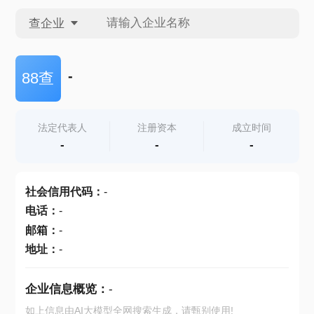
查企业
查企业
-
88查
查招投标
法定代表人
注册资本
成立时间
-
-
-
查产地
社会信用代码
：
-
电话
：
-
邮箱
：
-
地址
：
-
企业信息概览：
-
如上信息由AI大模型全网搜索生成，请甄别使用!