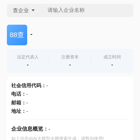
查企业
查企业
-
88查
查招投标
法定代表人
注册资本
成立时间
-
-
-
查产地
社会信用代码
：
-
电话
：
-
邮箱
：
-
地址
：
-
企业信息概览：
-
如上信息由AI大模型全网搜索生成，请甄别使用!