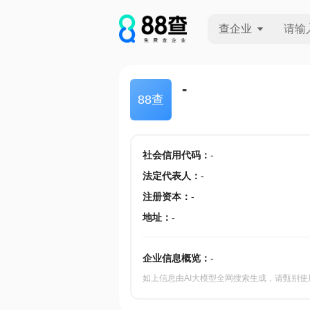
查企业
查企业
-
88查
查招投标
查产地
社会信用代码
：
-
法定代表人
：
-
注册资本
：
-
地址
：
-
企业信息概览：
-
如上信息由AI大模型全网搜索生成，请甄别使