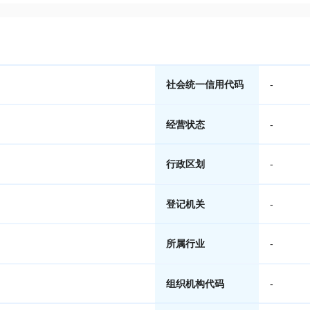
社会统一信用代码
-
经营状态
-
行政区划
-
登记机关
-
所属行业
-
组织机构代码
-