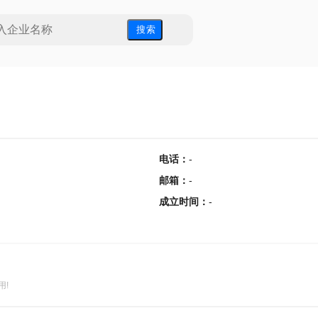
搜 索
电话
：
-
邮箱
：
-
成立时间
：
-
用!