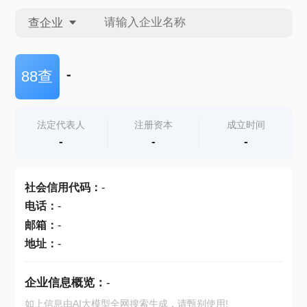
查企业
查企业
-
88查
查招投标
法定代表人
注册资本
成立时间
-
-
-
查产地
社会信用代码
：
-
电话
：
-
邮箱
：
-
地址
：
-
企业信息概览：
-
如上信息由AI大模型全网搜索生成，请甄别使用!