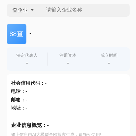
查企业
查企业
-
88查
查招投标
法定代表人
注册资本
成立时间
-
-
-
查产地
社会信用代码
：
-
电话
：
-
邮箱
：
-
地址
：
-
企业信息概览：
-
如上信息由AI大模型全网搜索生成，请甄别使用!