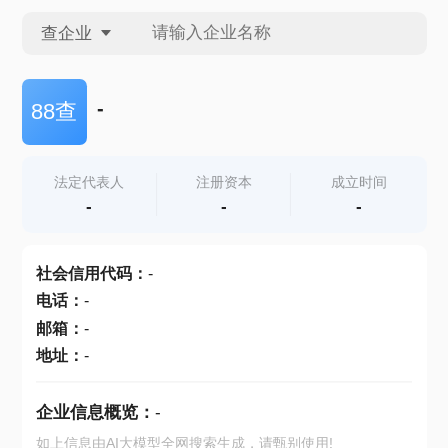
查企业
查企业
-
88查
查招投标
法定代表人
注册资本
成立时间
-
-
-
查产地
社会信用代码
：
-
电话
：
-
邮箱
：
-
地址
：
-
企业信息概览：
-
如上信息由AI大模型全网搜索生成，请甄别使用!