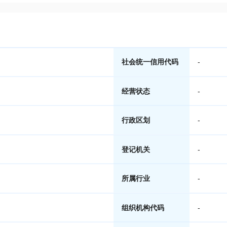
社会统一信用代码
-
经营状态
-
行政区划
-
登记机关
-
所属行业
-
组织机构代码
-