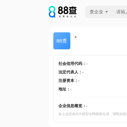
查企业
查企业
-
88查
查招投标
查产地
社会信用代码
：
-
法定代表人
：
-
注册资本
：
-
地址
：
-
企业信息概览：
-
如上信息由AI大模型全网搜索生成，请甄别使