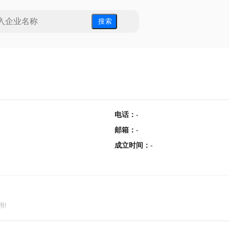
搜 索
电话
：
-
邮箱
：
-
成立时间
：
-
用!