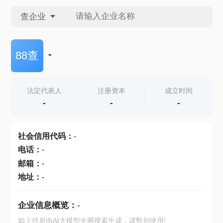
查企业
查企业
-
88查
查招投标
法定代表人
注册资本
成立时间
-
-
-
查产地
社会信用代码
：
-
电话
：
-
邮箱
：
-
地址
：
-
企业信息概览：
-
如上信息由AI大模型全网搜索生成，请甄别使用!