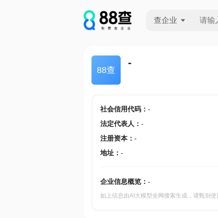
查企业
查企业
-
88查
查招投标
查产地
社会信用代码
：
-
法定代表人
：
-
注册资本
：
-
地址
：
-
企业信息概览：
-
如上信息由AI大模型全网搜索生成，请甄别使