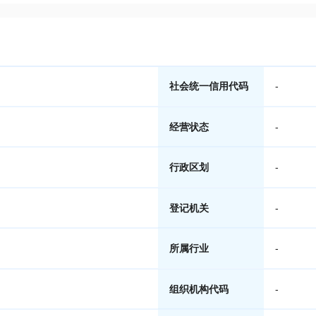
社会统一信用代码
-
经营状态
-
行政区划
-
登记机关
-
所属行业
-
组织机构代码
-