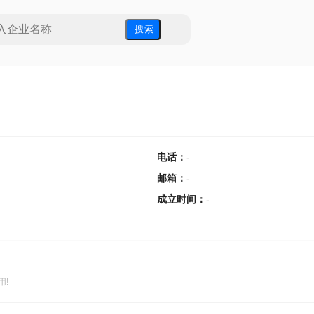
搜 索
电话
：
-
邮箱
：
-
成立时间
：
-
用!