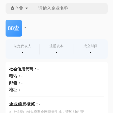
查企业
查企业
-
88查
查招投标
法定代表人
注册资本
成立时间
-
-
-
查产地
社会信用代码
：
-
电话
：
-
邮箱
：
-
地址
：
-
企业信息概览：
-
如上信息由AI大模型全网搜索生成，请甄别使用!