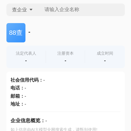
查企业
查企业
-
88查
查招投标
法定代表人
注册资本
成立时间
-
-
-
查产地
社会信用代码
：
-
电话
：
-
邮箱
：
-
地址
：
-
企业信息概览：
-
如上信息由AI大模型全网搜索生成，请甄别使用!