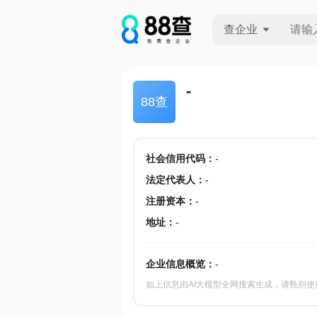
查企业
查企业
-
88查
查招投标
查产地
社会信用代码
：
-
法定代表人
：
-
注册资本
：
-
地址
：
-
企业信息概览：
-
如上信息由AI大模型全网搜索生成，请甄别使