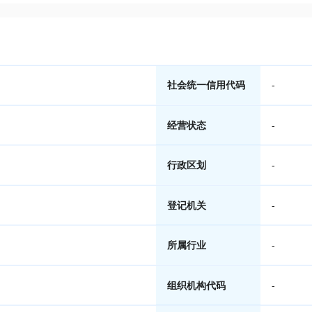
社会统一信用代码
-
经营状态
-
行政区划
-
登记机关
-
所属行业
-
组织机构代码
-