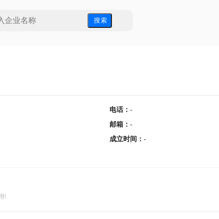
搜 索
电话
：
-
邮箱
：
-
成立时间
：
-
用!