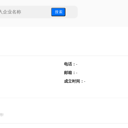
搜 索
电话
：
-
邮箱
：
-
成立时间
：
-
用!