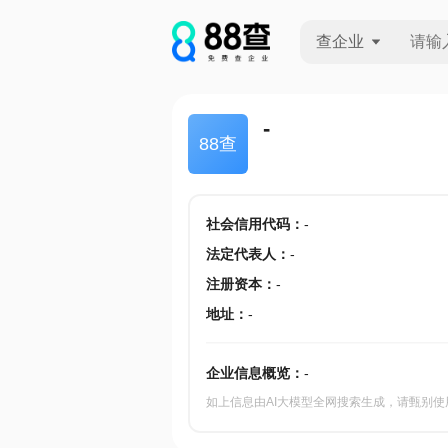
查企业
查企业
-
88查
查招投标
查产地
社会信用代码
：
-
法定代表人
：
-
注册资本
：
-
地址
：
-
企业信息概览：
-
如上信息由AI大模型全网搜索生成，请甄别使