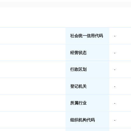
社会统一信用代码
-
经营状态
-
行政区划
-
登记机关
-
所属行业
-
组织机构代码
-